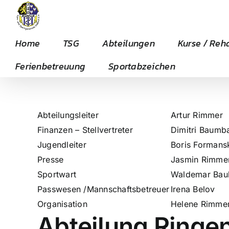
Zum
Inhalt
springen
Home
TSG
Abteilungen
Kurse / Reh
Ferienbetreuung
Sportabzeichen
Abteilungsleiter
Artur Rimmer
Finanzen – Stellvertreter
Dimitri Baumb
Jugendleiter
Boris Formans
Presse
Jasmin Rimme
Sportwart
Waldemar Bau
Passwesen /Mannschaftsbetreuer
Irena Belov
Organisation
Helene Rimme
Abteilung Ringe