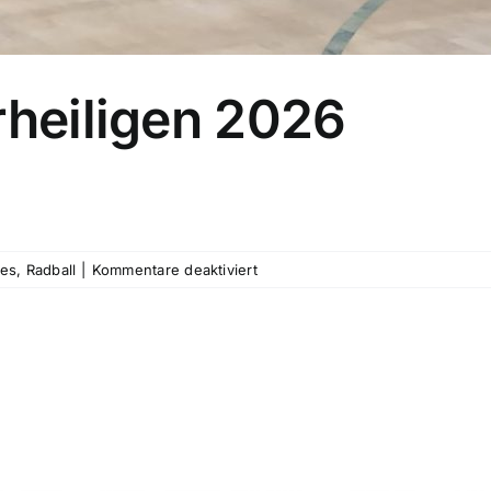
rheiligen 2026
für
les
,
Radball
|
Kommentare deaktiviert
Radballturnier
Arheiligen
2026