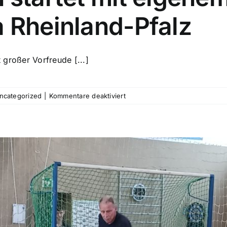
a Rheinland-Pfalz
 großer Vorfreude [...]
für
ncategorized
|
Kommentare deaktiviert
Abteilung
Ringen
startet
mit
eigenem
Nachwuchs
in
der
Verbandsliga
Rheinland-
Pfalz