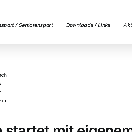
asport / Seniorensport
Downloads / Links
Akt
ach
ki
r
kin
r
n startet mit eigen