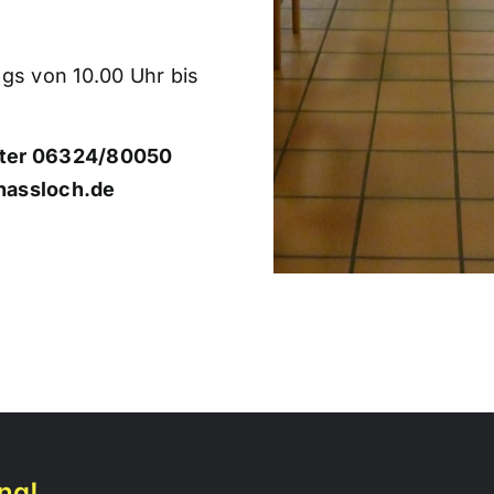
gs von 10.00 Uhr bis
nter 06324/80050
hassloch.de
ng!