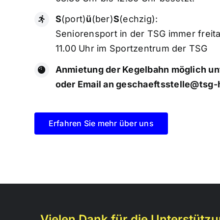
S
(port)
ü
(ber)
S
(echzig):
Seniorensport in der TSG immer freita
11.00 Uhr im Sportzentrum der TSG
Anmietung der Kegelbahn möglich u
oder Email an
geschaeftsstelle@tsg-
Erfahren Sie mehr über uns
Vielen Dank für die Unterstützu