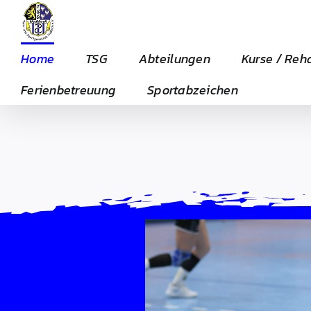
Zum
Inhalt
springen
Home
TSG
Abteilungen
Kurse / Reh
Ferienbetreuung
Sportabzeichen