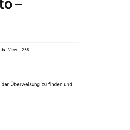
to –
rds
Views: 265
i der Überweisung zu finden und